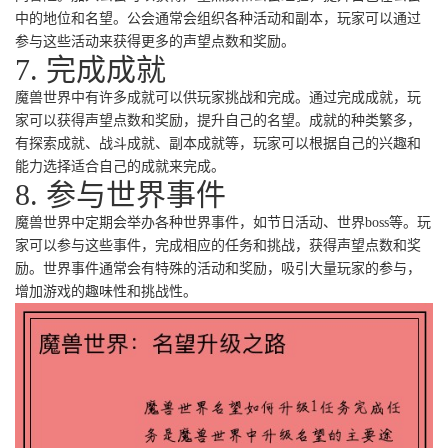
中的地位和名望。公会通常会组织各种活动和副本，玩家可以通过
参与这些活动来获得更多的声望点数和奖励。
7. 完成成就
魔兽世界中有许多成就可以供玩家挑战和完成。通过完成成就，玩
家可以获得声望点数和奖励，提升自己的名望。成就的种类繁多，
有探索成就、战斗成就、副本成就等，玩家可以根据自己的兴趣和
能力选择适合自己的成就来完成。
8. 参与世界事件
魔兽世界中定期会举办各种世界事件，如节日活动、世界boss等。玩
家可以参与这些事件，完成相应的任务和挑战，获得声望点数和奖
励。世界事件通常会有特殊的活动和奖励，吸引大量玩家的参与，
增加游戏的趣味性和挑战性。