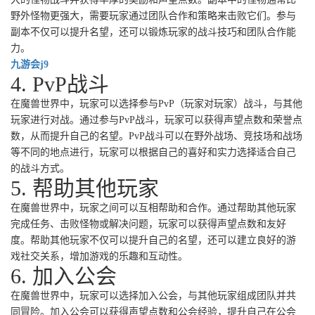
野外怪物更强大，需要玩家通过团队合作和策略来击败它们。参与
副本不仅可以提升名望，还可以锻炼玩家的战斗技巧和团队合作能
力。
九游会j9
4. PvP战斗
在魔兽世界中，玩家可以选择参与PvP（玩家对玩家）战斗，与其他
玩家进行对战。通过参与PvP战斗，玩家可以获得声望点数和荣誉点
数，从而提升自己的名望。PvP战斗可以在野外战场、竞技场和战场
等不同的地点进行，玩家可以根据自己的喜好和实力选择适合自己
的战斗方式。
5. 帮助其他玩家
在魔兽世界中，玩家之间可以互相帮助和合作。通过帮助其他玩家
完成任务、击败怪物或解决问题，玩家可以获得声望点数和友好
度。帮助其他玩家不仅可以提升自己的名望，还可以建立良好的游
戏社交关系，增加游戏的乐趣和互动性。
6. 加入公会
在魔兽世界中，玩家可以选择加入公会，与其他玩家组成团队并共
同冒险。加入公会可以获得声望点数和公会经验，提升自己在公会