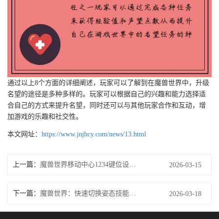
通过以上8个方面的详细阐述，玩家可以了解到在魔兽世界中，升级
名望的途径是多种多样的。玩家可以根据自己的兴趣和能力选择适
合自己的方式来提升名望，同时还可以与其他玩家合作和互动，增
加游戏的乐趣和社交性。
本文网址：
https://www.jnjhcy.com/news/13.html
上一篇：
魔兽世界移动中心1234键位设置攻略
2026-03-15
下一篇：
魔兽世界：快速切换姿态技能大揭秘
2026-03-18