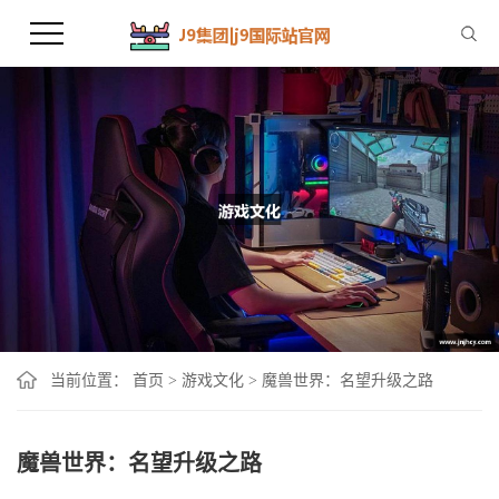
当前位置：
首页
>
游戏文化
>
魔兽世界：名望升级之路
魔兽世界：名望升级之路