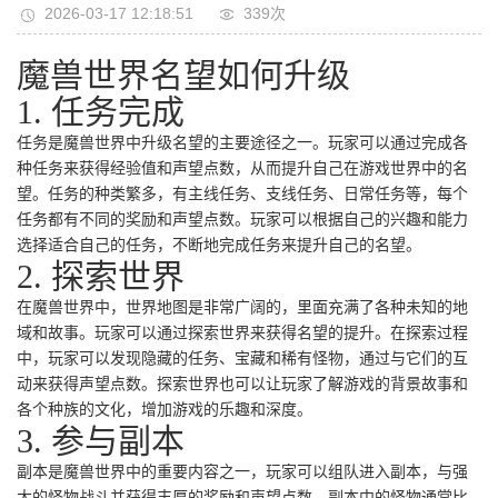
2026-03-17 12:18:51
339次
魔兽世界名望如何升级
1. 任务完成
任务是魔兽世界中升级名望的主要途径之一。玩家可以通过完成各
种任务来获得经验值和声望点数，从而提升自己在游戏世界中的名
望。任务的种类繁多，有主线任务、支线任务、日常任务等，每个
任务都有不同的奖励和声望点数。玩家可以根据自己的兴趣和能力
选择适合自己的任务，不断地完成任务来提升自己的名望。
2. 探索世界
在魔兽世界中，世界地图是非常广阔的，里面充满了各种未知的地
域和故事。玩家可以通过探索世界来获得名望的提升。在探索过程
中，玩家可以发现隐藏的任务、宝藏和稀有怪物，通过与它们的互
动来获得声望点数。探索世界也可以让玩家了解游戏的背景故事和
各个种族的文化，增加游戏的乐趣和深度。
3. 参与副本
副本是魔兽世界中的重要内容之一，玩家可以组队进入副本，与强
大的怪物战斗并获得丰厚的奖励和声望点数。副本中的怪物通常比